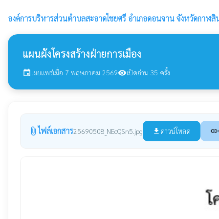
องค์การบริหารส่วนตำบลสะอาดไชยศรี
อำเภอดอนจาน จังหวัดกาฬสินธ
แผนผังโครงสร้างฝ่ายการเมือง
เผยแพร่เมื่อ 7 พฤษภาคม 2569
เปิดอ่าน 35 ครั้ง
event
visibility
ไฟล์เอกสาร
attach_file
ดาวน์โหลด
25690508_NEcQSn5.jpg
file_download
link